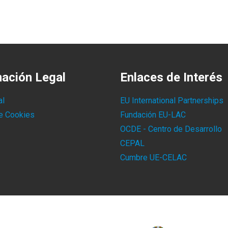
mación Legal
Enlaces de Interés
al
EU International Partnerships
de Cookies
Fundación EU-LAC
OCDE - Centro de Desarrollo
CEPAL
Cumbre UE-CELAC