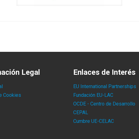
mación Legal
Enlaces de Interés
al
EU International Partnerships
de Cookies
Fundación EU-LAC
OCDE - Centro de Desarrollo
CEPAL
Cumbre UE-CELAC