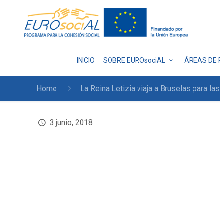
INICIO
SOBRE EUROsociAL
ÁREAS DE 
Home
La Reina Letizia viaja a Bruselas para l
3 junio, 2018