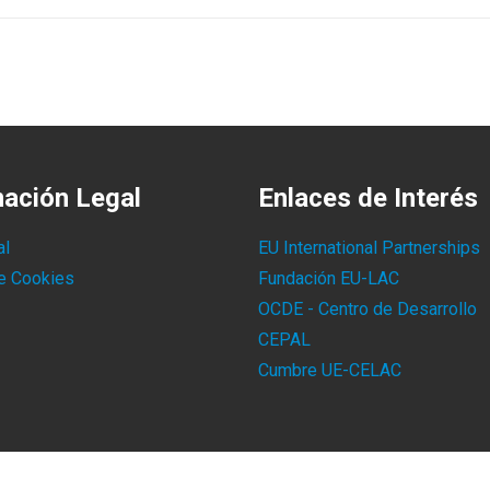
mación Legal
Enlaces de Interés
al
EU International Partnerships
de Cookies
Fundación EU-LAC
OCDE - Centro de Desarrollo
CEPAL
Cumbre UE-CELAC