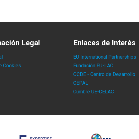
mación Legal
Enlaces de Interés
al
EU International Partnerships
de Cookies
Fundación EU-LAC
OCDE - Centro de Desarrollo
CEPAL
Cumbre UE-CELAC