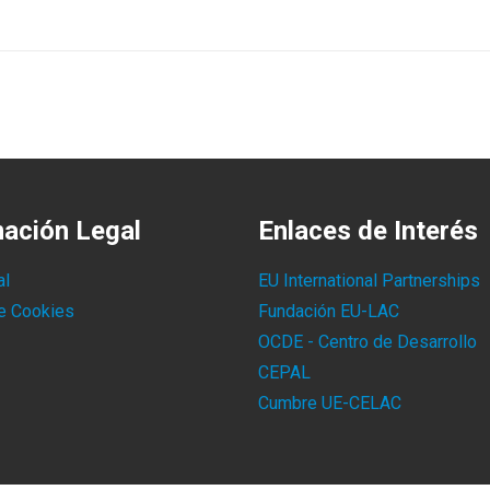
mación Legal
Enlaces de Interés
al
EU International Partnerships
de Cookies
Fundación EU-LAC
OCDE - Centro de Desarrollo
CEPAL
Cumbre UE-CELAC