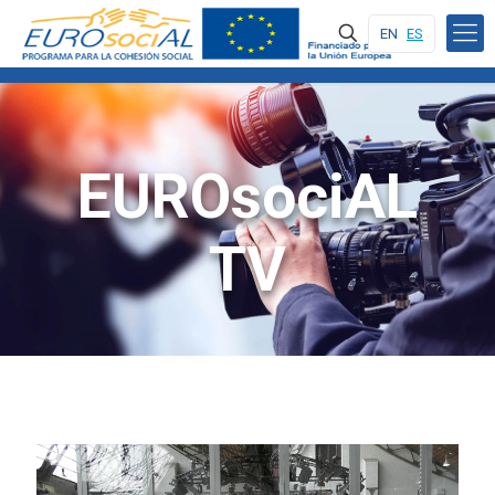
EN
ES
EUROsociAL
TV