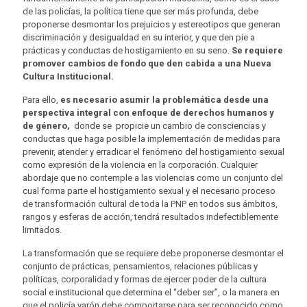
de las policías, la política tiene que ser más profunda, debe
proponerse desmontar los prejuicios y estereotipos que generan
discriminación y desigualdad en su interior, y que den pie a
prácticas y conductas de hostigamiento en su seno.
Se requiere
promover cambios de fondo que den cabida a una Nueva
Cultura Institucional.
Para ello,
es necesario asumir la problemática desde una
perspectiva integral con enfoque de derechos humanos y
de género,
donde se propicie un cambio de consciencias y
conductas que haga posible la implementación de medidas para
prevenir, atender y erradicar el fenómeno del hostigamiento sexual
como expresión de la violencia en la corporación. Cualquier
abordaje que no contemple a las violencias como un conjunto del
cual forma parte el hostigamiento sexual y el necesario proceso
de transformación cultural de toda la PNP en todos sus ámbitos,
rangos y esferas de acción, tendrá resultados indefectiblemente
limitados.
La transformación que se requiere debe proponerse desmontar el
conjunto de prácticas, pensamientos, relaciones públicas y
políticas, corporalidad y formas de ejercer poder de la cultura
social e institucional que determina el “deber ser”, o la manera en
que el policía varón debe comportarse para ser reconocido como