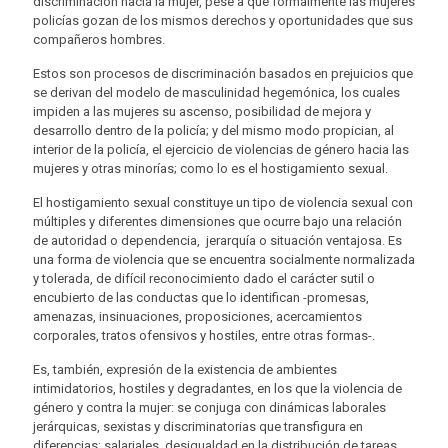
discriminación hacia la mujer, pese a que formalmente las mujeres
policías gozan de los mismos derechos y oportunidades que sus
compañeros hombres.
Estos son procesos de discriminación basados en prejuicios que
se derivan del modelo de masculinidad hegemónica, los cuales
impiden a las mujeres su ascenso, posibilidad de mejora y
desarrollo dentro de la policía; y del mismo modo propician, al
interior de la policía, el ejercicio de violencias de género hacia las
mujeres y otras minorías; como lo es el hostigamiento sexual.
El hostigamiento sexual constituye un tipo de violencia sexual con
múltiples y diferentes dimensiones que ocurre bajo una relación
de autoridad o dependencia, jerarquía o situación ventajosa. Es
una forma de violencia que se encuentra socialmente normalizada
y tolerada, de difícil reconocimiento dado el carácter sutil o
encubierto de las conductas que lo identifican -promesas,
amenazas, insinuaciones, proposiciones, acercamientos
corporales, tratos ofensivos y hostiles, entre otras formas-.
Es, también, expresión de la existencia de ambientes
intimidatorios, hostiles y degradantes, en los que la violencia de
género y contra la mujer: se conjuga con dinámicas laborales
jerárquicas, sexistas y discriminatorias que transfigura en
diferencias: salariales, desigualdad en la distribución de tareas,