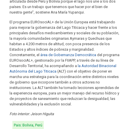
articulada desde Perú y Bolivia porque el lago nos une a los dos
países. Es un trabajo que tenemos que hacer por el bien de
nuestra gente”, sostiene Ana María Yupanqui.
El programa EUROsociAL+ de la Unión Europea está trabajando
para mejorar la gobernanza del Lago Titicaca y hacer frente a los
principales desafíos medioambientes y sociales de su población,
la mayoría comunidades originarias Aymaras y Quechuas que
habitan a 4.200 metros de altitud, con poca presencia de los
Estados y altos índices de pobreza y marginalidad
.
Concretamente, el
área de Gobernanza Democrática
del programa
EUROsociAL+, gestionado por la FIIAPP, a través de su línea de
Desarrollo Territorial, ha acompañando a
la Autoridad Binacional
Autónoma del Lago Titicaca
(ALT) con el objetivo de poner en
marcha una estrategia para la coordinación entre distintos niveles
de gobierno que incorpore también a otros actores no
instituciones. La ALT también ha tomado lecciones aprendidas de
la experiencia europea, para un mejor manejo del recurso hídrico y
de proyectos de saneamiento que reduzcan la desigualdad, las
vulnerabilidades y la exclusión social.
Foto interior: Jeison Higuita
Pais: Bolivia, Perú