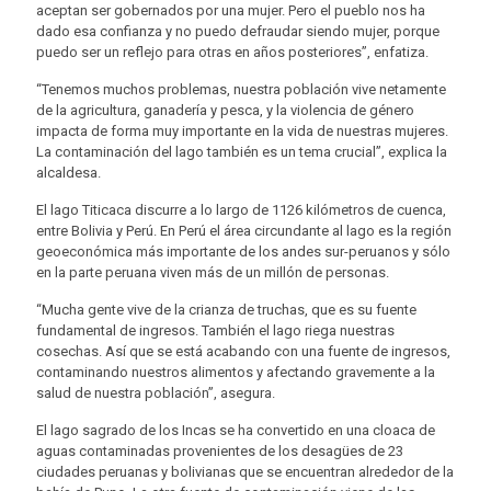
aceptan ser gobernados por una mujer. Pero el pueblo nos ha
dado esa confianza y no puedo defraudar siendo mujer, porque
puedo ser un reflejo para otras en años posteriores”, enfatiza.
“Tenemos muchos problemas, nuestra población vive netamente
de la agricultura, ganadería y pesca, y la violencia de género
impacta de forma muy importante en la vida de nuestras mujeres.
La contaminación del lago también es un tema crucial”, explica la
alcaldesa.
El lago Titicaca discurre a lo largo de 1126 kilómetros de cuenca,
entre Bolivia y Perú. En Perú el área circundante al lago es la región
geoeconómica más importante de los andes sur-peruanos y sólo
en la parte peruana viven más de un millón de personas.
“Mucha gente vive de la crianza de truchas, que es su fuente
fundamental de ingresos. También el lago riega nuestras
cosechas. Así que se está acabando con una fuente de ingresos,
contaminando nuestros alimentos y afectando gravemente a la
salud de nuestra población”, asegura.
El lago sagrado de los Incas se ha convertido en una cloaca de
aguas contaminadas provenientes de los desagües de 23
ciudades peruanas y bolivianas que se encuentran alrededor de la