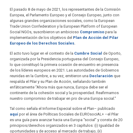
El pasado 8 de mayo de 2021, los representantes de la Comisión
Europea, el Parlamento Europeo y el Consejo Europeo, junto con
algunas grandes organizaciones sociales, como la European
Trade Union Confederation y la European Platform of European
Social NGOs, suscribieron un ambicioso
Compromiso
para la
implementación de los objetivos del
Plan de Acción del Pilar
Europeo de los Derechos Sociales
.
El acto tuvo lugar en el contexto de la
Cumbre Social
de Oporto,
organizada por la Presidencia portuguesa del Consejo Europeo,
lo que constituyó la primera ocasión de encuentro en presencia
de los líderes europeos en 2021. Las autoridades de Gobiernos
reunidas en la Cumbre, a su vez, emitieron una
Declaración
que
respalda el Pilar y su Plan de Acción, señalando también
enfáticamente “Ahora más que nunca, Europa debe ser el
continente de la cohesión social y la prosperidad. Reafirmamos
nuestro compromiso de trabajar en pro de una Europa social.”
Tal como señala el Informe Especial sobre el Plan– publicado
aquí
por el área de Políticas Sociales de EUROsociAL+ –el Pilar
es una guía para avanzar hacia una Europa “social” y consta de 20
principios/derechos organizados en 3 capítulos: (i) Igualdad de
oportunidades y de acceso al mercado de trabajo; (ii)