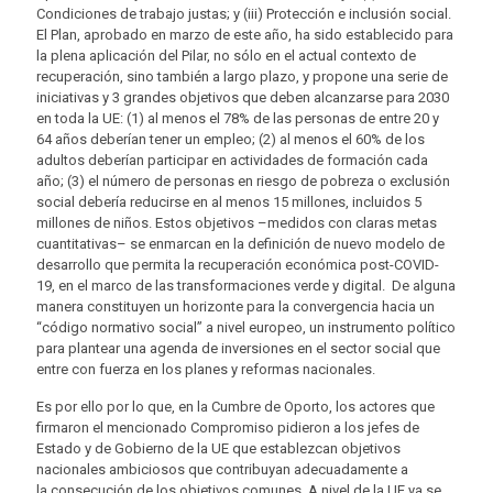
Condiciones de trabajo justas; y (iii) Protección e inclusión social.
El Plan, aprobado en marzo de este año, ha sido establecido para
la plena aplicación del Pilar, no sólo en el actual contexto de
recuperación, sino también a largo plazo, y propone una serie de
iniciativas y 3 grandes objetivos que deben alcanzarse para 2030
en toda la UE: (1) al menos el 78% de las personas de entre 20 y
64 años deberían tener un empleo; (2) al menos el 60% de los
adultos deberían participar en actividades de formación cada
año; (3) el número de personas en riesgo de pobreza o exclusión
social debería reducirse en al menos 15 millones, incluidos 5
millones de niños. Estos objetivos –medidos con claras metas
cuantitativas– se enmarcan en la definición de nuevo modelo de
desarrollo que permita la recuperación económica post-COVID-
19, en el marco de las transformaciones verde y digital. De alguna
manera constituyen un horizonte para la convergencia hacia un
“código normativo social” a nivel europeo, un instrumento político
para plantear una agenda de inversiones en el sector social que
entre con fuerza en los planes y reformas nacionales.
Es por ello por lo que, en la Cumbre de Oporto, los actores que
firmaron el mencionado Compromiso pidieron a los jefes de
Estado y de Gobierno de la UE que establezcan objetivos
nacionales ambiciosos que contribuyan adecuadamente a
la consecución de los objetivos comunes. A nivel de la UE ya se