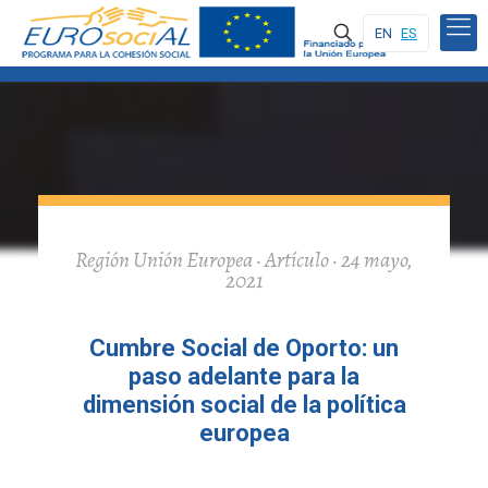
EN
ES
Región Unión Europea · Artículo · 24 mayo,
2021
Cumbre Social de Oporto: un
paso adelante para la
dimensión social de la política
europea