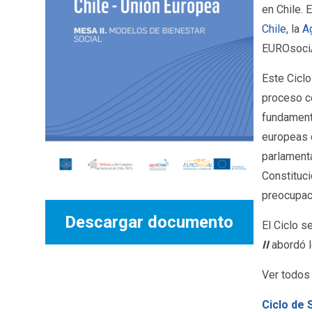
en Chile. 
Chile
, la
Ag
EUROsociA
Este Ciclo
proceso c
fundamenta
europeas 
parlamenta
Constituci
preocupac
Descargar documento
El Ciclo s
II
abordó l
Ver todos
Ciclo de