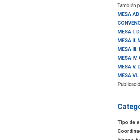
También p
MESA AD
CONVENC
MESA I.
MESA II.
MESA III
MESA IV.
MESA V.
MESA VI
Publicaci
Categ
Tipo de e
Coordina
Idioma:
Es