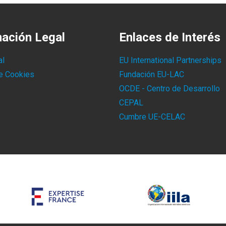
mación Legal
Enlaces de Interés
al
EU International Partnerships
de Cookies
Fundación EU-LAC
OCDE - Centro de Desarrollo
CEPAL
Cumbre UE-CELAC