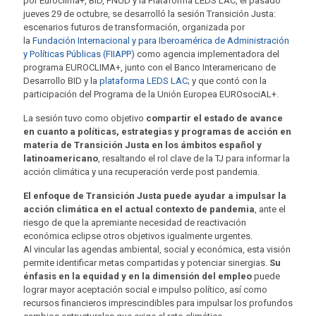
por
Euroclima
+, BID, PNUD y la Plataforma LEDS LAC
, el pasado
jueves 29 de octubre, se desarrolló la sesión
Transición Justa:
escenarios futuros de transformación,
organizada por
la
Fundación Internacional y para Iberoamérica de Administración
y Políticas Públicas (FIIAPP)
como agencia implementadora del
programa EUROCLIMA+, junto con el Banco Interamericano de
Desarrollo BID y la
plataforma LEDS LAC
; y que contó con la
participación del Programa de la Unión Europea EUROsociAL+.
La sesión tuvo como objetivo
compartir el estado de avance
en cuanto a políticas, estrategias y programas de acción en
materia de Transición Justa
en los ámbitos español y
latinoamericano
, resaltando el rol clave de la TJ para informar la
acción climática y una recuperación verde post pandemia.
El enfoque de Transición Justa puede ayudar a impulsar la
acción climática en el actual contexto de pandemia
, ante el
riesgo de que la apremiante necesidad de reactivación
económica eclipse otros objetivos igualmente urgentes.
Al
vincular las agendas ambiental, social y económica
, esta visión
permite identificar metas compartidas y potenciar sinergias.
Su
énfasis en la equidad y en la dimensión del empleo
puede
lograr mayor aceptación social e impulso político, así como
recursos financieros imprescindibles para impulsar los profundos