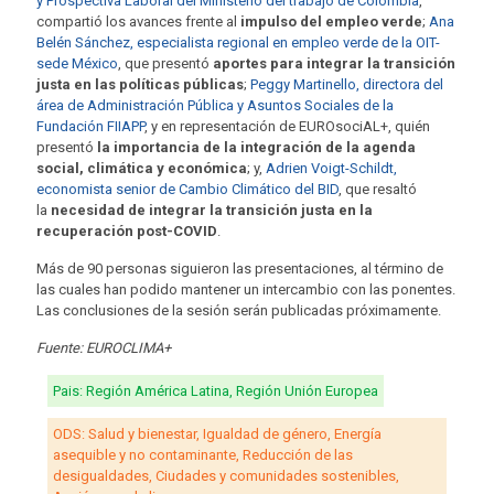
y Prospectiva Laboral del Ministerio del trabajo de Colombia
,
compartió los
avances frente al
impulso del empleo verde
;
Ana
Belén Sánchez, especialista regional en empleo verde de la OIT-
sede México
, que presentó
aportes para integrar la transición
justa en las políticas públicas
;
Peggy Martinello, directora del
área de Administración Pública y Asuntos Sociales de la
Fundación FIIAPP
, y en representación de EUROsociAL+, quién
presentó
la importancia de la integración de la agenda
social, climática y económica
; y,
Adrien Voigt-Schildt,
economista senior de Cambio Climático del BID
, que
resaltó
la
necesidad de integrar la transición justa en la
recuperación post-COVID
.
Más de 90 personas siguieron las presentaciones, al término de
las cuales
ha
n
podido mantener un
intercambi
o
con las ponentes.
Las conclusiones de la sesión serán publicadas próximamente.
Fuente: EUROCLIMA+
Pais: Región América Latina, Región Unión Europea
ODS: Salud y bienestar, Igualdad de género, Energía
asequible y no contaminante, Reducción de las
desigualdades, Ciudades y comunidades sostenibles,