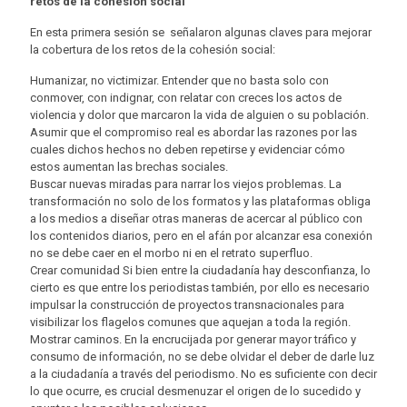
retos de la cohesión social
En esta primera sesión se señalaron algunas claves para mejorar
la cobertura de los retos de la cohesión social:
Humanizar, no victimizar. Entender que no basta solo con
conmover, con indignar, con relatar con creces los actos de
violencia y dolor que marcaron la vida de alguien o su población.
Asumir que el compromiso real es abordar las razones por las
cuales dichos hechos no deben repetirse y evidenciar cómo
estos aumentan las brechas sociales.
Buscar nuevas miradas para narrar los viejos problemas. La
transformación no solo de los formatos y las plataformas obliga
a los medios a diseñar otras maneras de acercar al público con
los contenidos diarios, pero en el afán por alcanzar esa conexión
no se debe caer en el morbo ni en el retrato superfluo.
Crear comunidad Si bien entre la ciudadanía hay desconfianza, lo
cierto es que entre los periodistas también, por ello es necesario
impulsar la construcción de proyectos transnacionales para
visibilizar los flagelos comunes que aquejan a toda la región.
Mostrar caminos. En la encrucijada por generar mayor tráfico y
consumo de información, no se debe olvidar el deber de darle luz
a la ciudadanía a través del periodismo. No es suficiente con decir
lo que ocurre, es crucial desmenuzar el origen de lo sucedido y