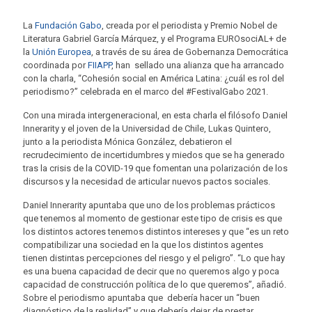
La
Fundación Gabo
, creada por el periodista y Premio Nobel de
Literatura Gabriel García Márquez, y el Programa EUROsociAL+ de
la
Unión Europea
, a través de su área de Gobernanza Democrática
coordinada por
FIIAPP
, han sellado una alianza que ha arrancado
con la charla, “Cohesión social en América Latina: ¿cuál es rol del
periodismo?” celebrada en el marco del #FestivalGabo 2021.
Con una mirada intergeneracional, en esta charla el filósofo Daniel
Innerarity y el joven de la Universidad de Chile, Lukas Quintero,
junto a la periodista Mónica González, debatieron el
recrudecimiento de incertidumbres y miedos que se ha generado
tras la crisis de la COVID-19 que fomentan una polarización de los
discursos y la necesidad de articular nuevos pactos sociales.
Daniel Innerarity apuntaba que uno de los problemas prácticos
que tenemos al momento de gestionar este tipo de crisis es que
los distintos actores tenemos distintos intereses y que “es un reto
compatibilizar una sociedad en la que los distintos agentes
tienen distintas percepciones del riesgo y el peligro”. “Lo que hay
es una buena capacidad de decir que no queremos algo y poca
capacidad de construcción política de lo que queremos”, añadió.
Sobre el periodismo apuntaba que debería hacer un “buen
diagnóstico de la realidad” y que debería dejar de prestar