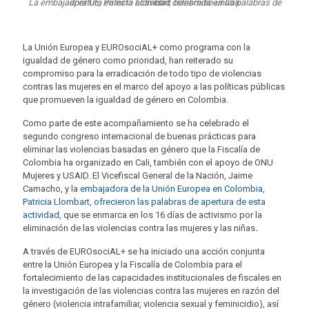
La embajadora UE, Patricia Llombart, transmitió unas palabras de apertura en esta actividad celebrada en Cali.
La Unión Europea y EUROsociAL+ como programa con la
igualdad de género como prioridad, han reiterado su
compromiso para la erradicación de todo tipo de violencias
contras las mujeres en el marco del apoyo a las políticas públicas
que promueven la igualdad de género en Colombia.
Como parte de este acompañamiento se ha celebrado el
segundo congreso internacional de buenas prácticas para
eliminar las violencias basadas en género que la Fiscalía de
Colombia ha organizado en Cali, también con el apoyo de ONU
Mujeres y USAID. El Vicefiscal General de la Nación, Jaime
Camacho, y la
embajadora de la Unión Europea en Colombia,
Patricia Llombart, ofrecieron las palabras de apertura de esta
actividad
, que se enmarca en los 16 días de activismo por la
eliminación de las violencias contra las mujeres y las niñas
.
A través de EUROsociAL+ se ha iniciado una acción conjunta
entre la Unión Europea y la Fiscalía de Colombia para el
fortalecimiento de las capacidades institucionales de fiscales en
la investigación de las violencias contra las mujeres en razón del
género (violencia intrafamiliar, violencia sexual y feminicidio), así