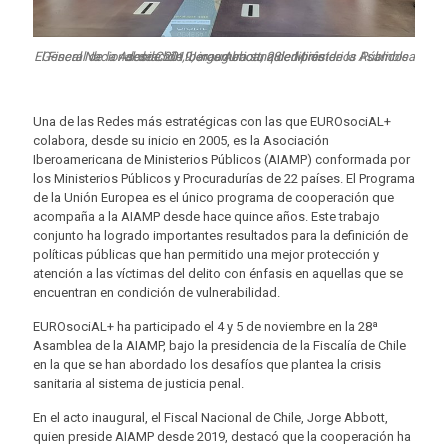
El Fiscal Nacional de Chile, Jorge Abbott, quien preside la Asamblea General de la Asociación Iberoamericana de Ministerios Públicos desde 2019, inaugura su 28 edición
Una de las Redes más estratégicas con las que EUROsociAL+
colabora, desde su inicio en 2005, es la Asociación
Iberoamericana de Ministerios Públicos (AIAMP) conformada por
los Ministerios Públicos y Procuradurías de 22 países. El Programa
de la Unión Europea es el único programa de cooperación que
acompaña a la AIAMP desde hace quince años. Este trabajo
conjunto ha logrado importantes resultados para la definición de
políticas públicas que han permitido una mejor protección y
atención a las víctimas del delito con énfasis en aquellas que se
encuentran en condición de vulnerabilidad.
EUROsociAL+ ha participado el 4 y 5 de noviembre en la 28ª
Asamblea de la AIAMP, bajo la presidencia de la Fiscalía de Chile
en la que se han abordado los desafíos que plantea la crisis
sanitaria al sistema de justicia penal.
En el acto inaugural, el Fiscal Nacional de Chile, Jorge Abbott,
quien preside AIAMP desde 2019, destacó que la cooperación ha