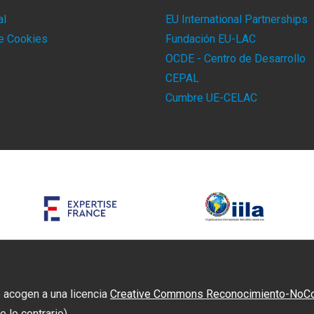
al
EU International Partnerships
de Cookies
Fundación EU-LAC
OCDE - Centro de Desarrollo
CEPAL
Cumbre UE-CELAC
 acogen a una licencia
Creative Commons Reconocimiento-NoCome
 lo contrario)