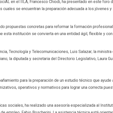
ciAL en el IILA, Francesco Chiodi, ha presentado en este foro d
re los cuales se encuentran la preparación adecuada a los jóvenes
do propuestas concretas para reformar la formación profesional e
esta institución se convierta en una entidad ágil, flexible y con
encia, Tecnología y Telecomunicaciones, Luis Salazar; la ministra
ano; la diputada y secretaria del Directorio Legislativo, Laura G
amiento para la preparación de un estudio técnico que ayude a a
zativos, operativos y normativos para lograr una correcta puest
as sociales, ha realizado una asesoría especializada al Institut
 de empleo, Fabio Boscherini. La asistencia técnica está orient