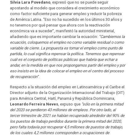
Silvia Lara Povedano
, expresó que no se puede seguir
apostando al modelo que considera el crecimiento económico
como factor suficiente para generar empleo y reducir la pobreza
de América Latina. “Eso no ha sucedido en los últimos 30 años y
no tenemos por qué pensar que ahora con la reactivación
económica va a suceder”, manifestó la autoridad ministerial,
añadiendo que es importante cambiar la ecuación:
“Cambiemos la
ecuación, coloquemos el empleo no como variable residual o como
variable de cierre. La propuesta es tomar el empleo como punto de
partida, lo cual significa repensar la política. Tenemos que repensar
cuál es el conjunto de políticas públicas que habría que echar a
andar, en la medida en que nos propongamos partir del empleo y por
eso insisto en la idea de colocar el empleo en el centro del proceso
de recuperación”
.
Respecto a la situación del empleo en Latinoamérica y el Caribe el
Director adjunto de la Organización Internacional del Trabajo (OIT)
para América Central, Haití, Panamá y República Dominicana,
Leonardo Ferreira Neves
, expuso que
“
sólo en la primera mitad
del 2020 se perdieron 43 millones de empleos. Por otro lado, al
tercer trimestre de 2021 se habían recuperado alrededor del 90% de
los puestos de trabajo perdidos durante la primera mitad del 2020,
pero falta todavía por recuperar 4,5 millones de puestos de trabajo,
de los cuales 4,2 millones corresponden a ocupaciones de