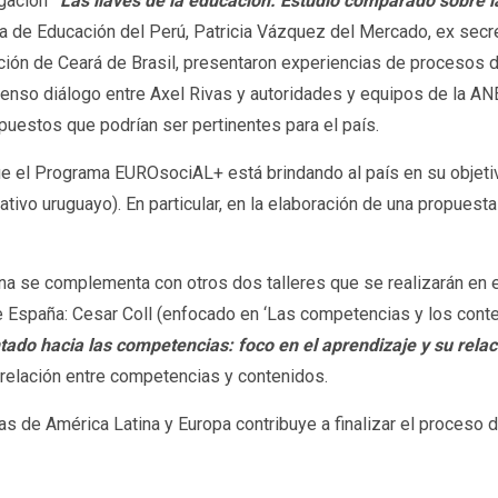
igación
“
Las llaves de la educación: Estudio comparado sobre 
stra de Educación del Perú, Patricia Vázquez del Mercado, ex sec
ión de Ceará de Brasil, presentaron experiencias de procesos d
tenso diálogo entre Axel Rivas y autoridades y equipos de la A
uestos que podrían ser pertinentes para el país.
ue el Programa EUROsociAL+ está brindando al país en su objet
ivo uruguayo). En particular, en la elaboración de una propuesta 
na se complementa con otros dos talleres que se realizarán en
 España: Cesar Coll (enfocado en ‘Las competencias y los conteni
ntado hacia las competencias: foco en el aprendizaje y su rela
a relación entre competencias y contenidos.
as de América Latina y Europa contribuye a finalizar el proceso 