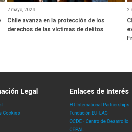
7 mayo, 2024
2 
e
Chile avanza en la protección de los
C
derechos de las víctimas de delitos
e
F
I
d
mación Legal
Enlaces de Interés
al
EU International Partnerships
de Cookies
Fundación EU-LAC
OCDE - Centro de Desarrollo
CEPAL