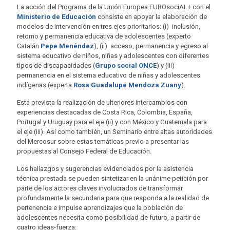
La acción del Programa de la Unión Europea EUROsociAL+ con el
Ministerio de Educación
consiste en apoyar la elaboración de
modelos de intervención en tres ejes prioritarios: (i) inclusión,
retorno y permanencia educativa de adolescentes (experto
Catalán
Pepe Menéndez
), (ii) acceso, permanencia y egreso al
sistema educativo de niños, niñas y adolescentes con diferentes
tipos de discapacidades (
Grupo social ONCE
) y (iii)
permanencia en el sistema educativo de niñas y adolescentes
indígenas (experta
Rosa Guadalupe Mendoza Zuany
).
Está prevista la realización de ulteriores intercambios con
experiencias destacadas de Costa Rica, Colombia, España,
Portugal y Uruguay para el eje (ii) y con México y Guatemala para
el eje (iii). Así como también, un Seminario entre altas autoridades
del Mercosur sobre estas temáticas previo a presentar las
propuestas al Consejo Federal de Educación.
Los hallazgos y sugerencias evidenciados por la asistencia
técnica prestada se pueden sintetizar en la unánime petición por
parte de los actores claves involucrados de transformar
profundamente la secundaria para que responda a la realidad de
pertenencia e impulse aprendizajes que la población de
adolescentes necesita como posibilidad de futuro, a partir de
cuatro ideas-fuerza: