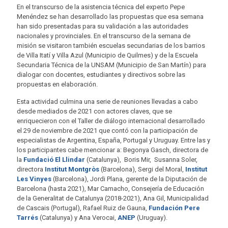
En el transcurso de la asistencia técnica del experto Pepe
Menéndez se han desarrollado las propuestas que esa semana
han sido presentadas para su validación a las autoridades
nacionales y provinciales. En el transcurso de la semana de
misión se visitaron también escuelas secundarias de los barrios
de Villa Itatí y Villa Azul (Municipio de Quilmes) y de la Escuela
Secundaria Técnica de la UNSAM (Municipio de San Martín) para
dialogar con docentes, estudiantes y directivos sobre las
propuestas en elaboración.
Esta actividad culmina una serie de reuniones llevadas a cabo
desde mediados de 2021 con actores claves, que se
enriquecieron con el Taller de diálogo internacional desarrollado
el 29 de noviembre de 2021 que contó con la participación de
especialistas de Argentina, España, Portugal y Uruguay. Entre las y
los participantes cabe mencionar a: Begonya Gasch, directora de
la
Fundació El Llindar
(Catalunya), Boris Mir, Susanna Soler,
directora
Institut Montgròs
(Barcelona), Sergi del Moral,
Institut
Les Vinyes
(Barcelona), Jordi Plana, gerente de la Diputación de
Barcelona (hasta 2021), Mar Camacho, Consejería de Educación
de la Generalitat de Catalunya (2018-2021), Ana Gil, Municipalidad
de Cascais (Portugal), Rafael Ruiz de Gauna,
Fundación Pere
Tarrés
(Catalunya) y Ana Verocai,
ANEP
(Uruguay).