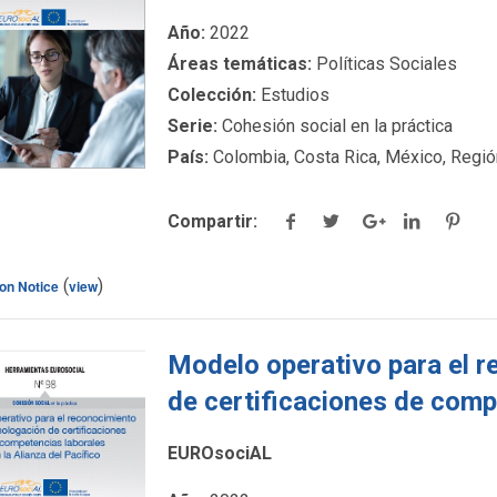
ck para ver más
Año:
2022
detalles.
Áreas temáticas:
Políticas Sociales
Colección:
Estudios
Serie:
Cohesión social en la práctica
País:
Colombia, Costa Rica, México, Regió
Compartir:
(
)
ton Notice
view
Modelo operativo para el 
de certificaciones de comp
del Pacífico
EUROsociAL
ck para ver más