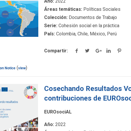
Año:
2022
detalles.
Áreas temáticas:
Políticas Sociales
Colección:
Documentos de Trabajo
Serie:
Cohesión social en la práctica
País:
Colombia, Chile, México, Perú
Compartir:
(
)
ton Notice
view
Cosechando Resultados Vol
contribuciones de EUROsoci
igualdad de género
EUROsociAL
ck para ver más
Año:
2022
detalles.