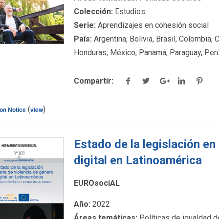
Colección:
Estudios
Serie:
Aprendizajes en cohesión social
País:
Argentina, Bolivia, Brasil, Colombia, 
Honduras, México, Panamá, Paraguay, Perú
Compartir:
(
)
ton Notice
view
Estado de la legislación en
digital en Latinoamérica
EUROsociAL
ck para ver más
Año:
2022
detalles.
Áreas temáticas:
Políticas de igualdad 