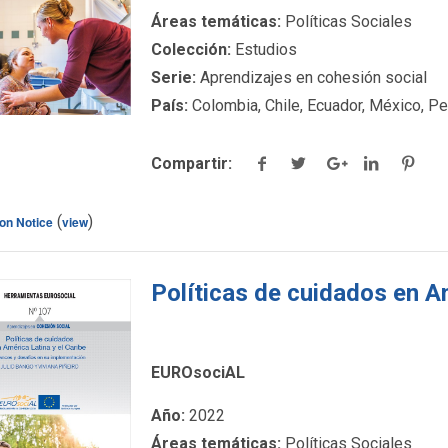
detalles.
Áreas temáticas:
Políticas Sociales
Colección:
Estudios
Serie:
Aprendizajes en cohesión social
País:
Colombia, Chile, Ecuador, México, Pe
Compartir:
(
)
ton Notice
view
Políticas de cuidados en Am
EUROsociAL
ck para ver más
Año:
2022
detalles.
Áreas temáticas:
Políticas Sociales