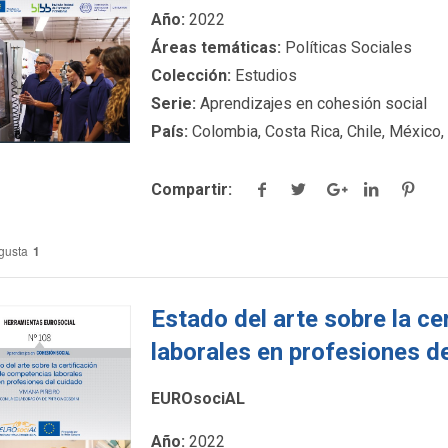
ck para ver más
Año:
2022
detalles.
Áreas temáticas:
Políticas Sociales
Colección:
Estudios
Serie:
Aprendizajes en cohesión social
País:
Colombia, Costa Rica, Chile, México,
Compartir:
gusta
1
Estado del arte sobre la c
laborales en profesiones d
EUROsociAL
ck para ver más
Año:
2022