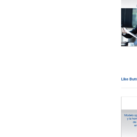
Cli
Like But
Cli