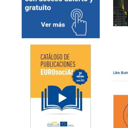
Like But
Cli