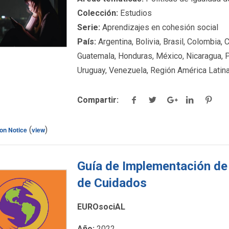
Colección:
Estudios
Serie:
Aprendizajes en cohesión social
País:
Argentina, Bolivia, Brasil, Colombia, C
Guatemala, Honduras, México, Nicaragua, 
Uruguay, Venezuela, Región América Latin
Compartir:
(
)
ton Notice
view
Guía de Implementación de
de Cuidados
EUROsociAL
ck para ver más
Año:
2022