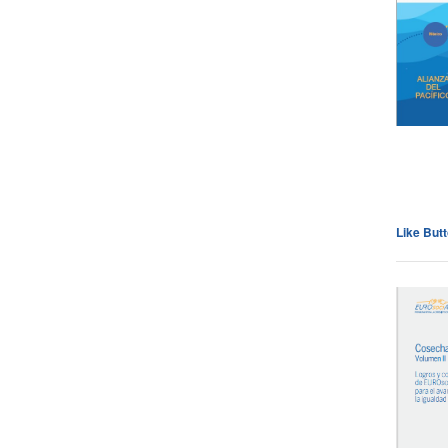
Like But
Cli